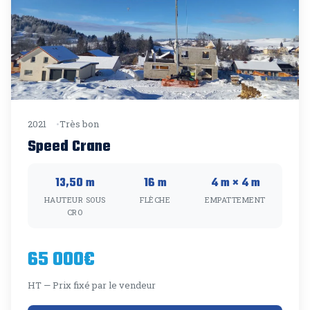
2021
Très bon
Speed Crane
13,50 m
16 m
4 m × 4 m
HAUTEUR SOUS
FLÈCHE
EMPATTEMENT
CRO
65 000€
HT — Prix fixé par le vendeur