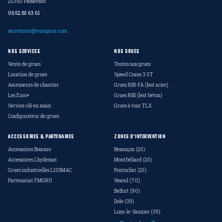
25360 Passavant
06 52 85 63 61
secretariat@eurogrue.com
NOS SERVICES
NOS GRUES
Vente de grues
Toutes nos grues
Location de grues
Speed Crane 3.5T
Ascenseurs de chantier
Grues RBI-FA (lest acier)
Les Euro+
Grues RBI (lest béton)
Service clé en main
Grues à tour TLX
Configurateur de grues
ACCESSOIRES & PARTENAIRES
ZONES D'INTERVENTION
Accessoires Boscaro
Besançon (25)
Accessoires Lhydemat
Montbéliard (25)
Grues industrielles LISSMAC
Pontarlier (25)
Partenariat FMGRU
Vesoul (70)
Belfort (90)
Dole (39)
Lons-le-Saunier (39)