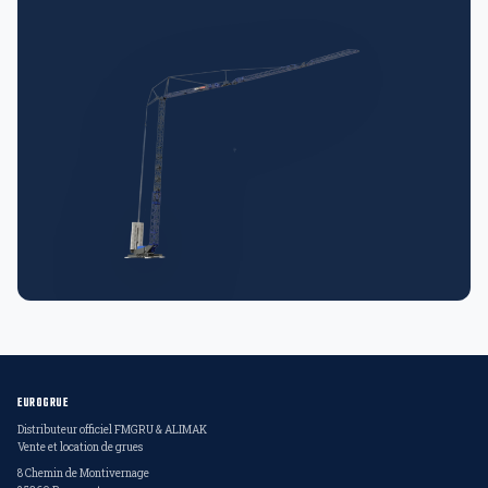
EUROGRUE
Distributeur officiel FMGRU & ALIMAK
Vente et location de grues
8 Chemin de Montivernage