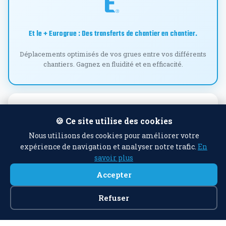
Et le + Eurogrue : Des transferts de chantier en chantier.
Déplacements optimisés de vos grues entre vos différents
chantiers. Gagnez en fluidité et en efficacité.
🍪 Ce site utilise des cookies
Nous utilisons des cookies pour améliorer votre
expérience de navigation et analyser notre trafic.
En
Maintenance & assistance
savoir plus
Notre service dédié garantit la continuité de vos opérations.
Accepter
Dépannage rapide et entretien préventif.
Refuser