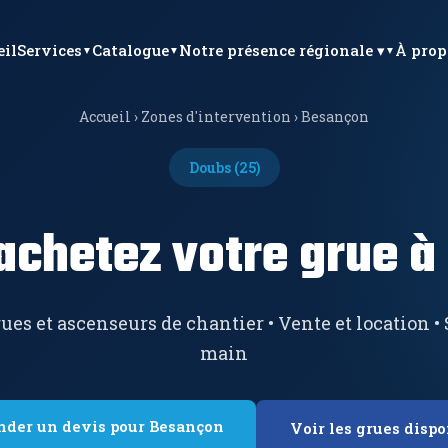
eil
Services
Catalogue
Notre présence régionale ▾
À prop
Accueil
›
Zones d'intervention
›
Besançon
Doubs (25)
achetez votre grue 
ues et ascenseurs de chantier • Vente et location •
main
der un devis pour Besançon
Voir les grues dispo