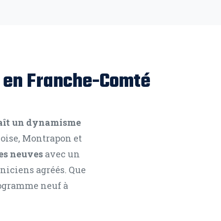
s en Franche-Comté
aît un dynamisme
noise, Montrapon et
ues neuves
avec un
niciens agréés. Que
programme neuf à