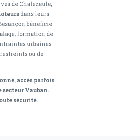
ives de Chalezeule,
moteurs
dans leurs
à Besançon bénéficie
calage, formation de
ntraintes urbaines
 restreints ou de
lonné, accès parfois
e secteur Vauban.
oute sécurité.