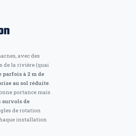
on
marnes, avec des
 de la rivière (quai
 parfois à 2 m de
rise au sol réduite
.
 bonne portance mais
s
survols de
ngles de rotation
haque installation