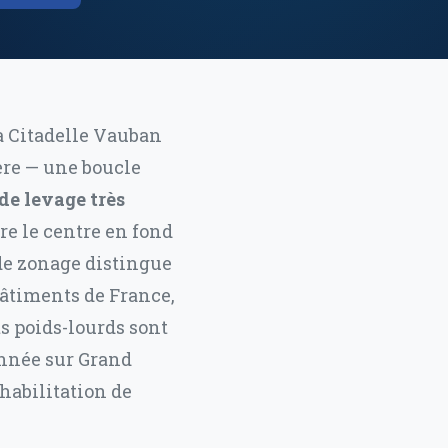
a Citadelle Vauban
ière — une boucle
de levage très
tre le centre en fond
 de zonage distingue
Bâtiments de France,
ts poids-lourds sont
année sur Grand
habilitation de