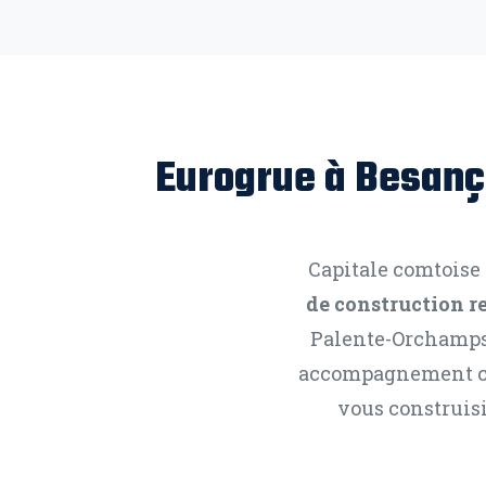
Eurogrue à Besanç
Capitale comtoise
de construction 
Palente-Orchamp
accompagnement com
vous construisi