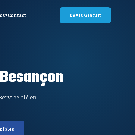
os
Contact
Devis Gratuit
à Besançon
 Service clé en
nibles