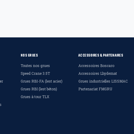
NOS GRUES
ACCESSOIRES & PARTENAIRES
Toutes nos grues
Accessoires Boscaro
Speed Crane 3.5T
Accessoires Lhydemat
er
Grues RBI-FA (lest acier)
Grues industrielles LISSMAC
Grues RBI (lest béton)
Partenariat FMGRU
Grues à tour TLX
s