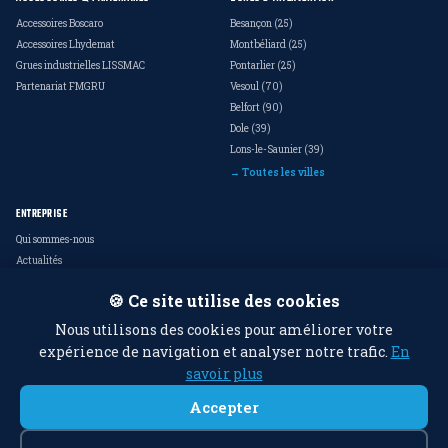
Accessoires Boscaro
Besançon (25)
Accessoires Lhydemat
Montbéliard (25)
Grues industrielles LISSMAC
Pontarlier (25)
Partenariat FMGRU
Vesoul (70)
Belfort (90)
Dole (39)
Lons-le-Saunier (39)
→ Toutes les villes
ENTREPRISE
Qui sommes-nous
Actualités
FAQ
🍪 Ce site utilise des cookies
Contact
Mentions légales
Nous utilisons des cookies pour améliorer votre
Politique de confidentialité
expérience de navigation et analyser notre trafic.
En
savoir plus
Accepter
© 2026 Eurogrue - Tous droits réservés | Une création
2RO graphic design