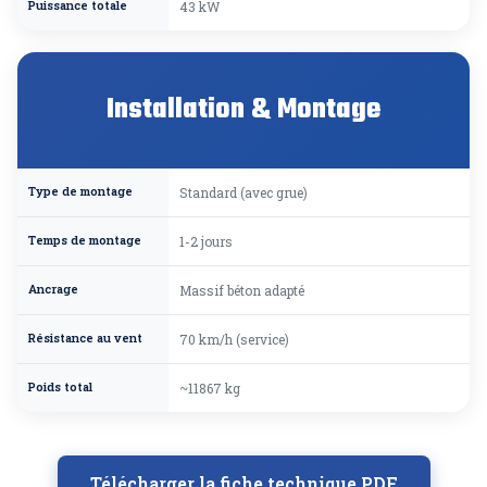
Puissance totale
43 kW
Installation & Montage
Type de montage
Standard (avec grue)
Temps de montage
1-2 jours
Ancrage
Massif béton adapté
Résistance au vent
70 km/h (service)
Poids total
~11867 kg
Télécharger la fiche technique PDF