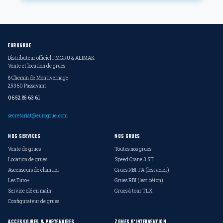
EUROGRUE
Distributeur officiel FMGRU & ALIMAK
Vente et location de grues
8 Chemin de Montivernage
25360 Passavant
06 52 85 63 61
secretariat@eurogrue.com
NOS SERVICES
NOS GRUES
Vente de grues
Toutes nos grues
Location de grues
Speed Crane 3.5T
Ascenseurs de chantier
Grues RBI-FA (lest acier)
Les Euro+
Grues RBI (lest béton)
Service clé en main
Grues à tour TLX
Configurateur de grues
ACCESSOIRES & PARTENAIRES
ZONES D'INTERVENTION